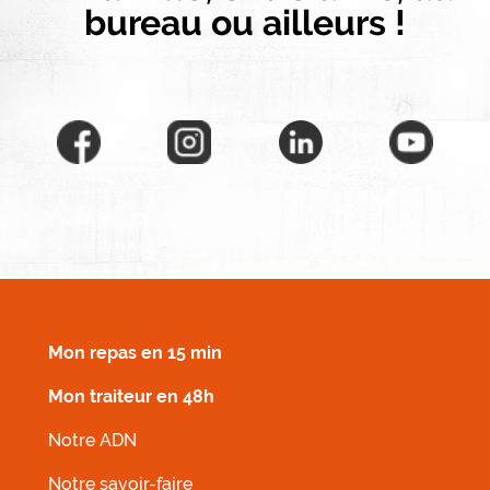
bureau ou ailleurs !
MENU FOOTER DROIT
Mon repas en 15 min
Mon traiteur en 48h
Notre ADN
Notre savoir-faire