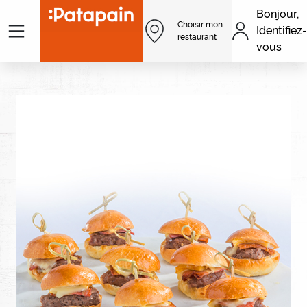
Aller au contenu principal
Bonjour,
Menu
Choisir mon
Identifiez-
Men
restaurant
vous
Image