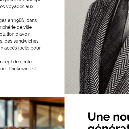
 ses voyages aux
ges en 1986, dans
iphérie de ville.
olution d'avoir
is, des sandwiches
un accès facile pour
ncept de centre-
erie : Packman est
Une no
Contenu groupe 2
généra