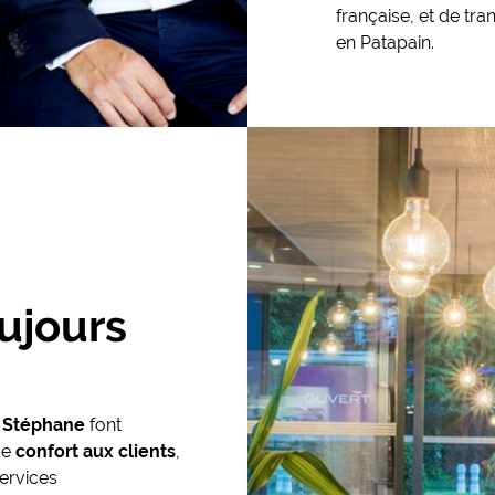
française, et de tr
en Patapain.
ujours
t Stéphane
font
de
confort aux clients
,
ervices