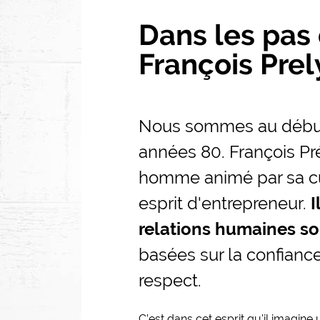
Dans les pas
Texte
François Prel
Nous sommes au débu
années 80. François Pr
homme animé par sa cur
esprit d'entrepreneur.
I
relations humaines so
basées sur la confiance
respect.
C’est dans cet esprit qu'il imagin