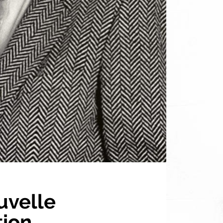
uvelle
tion