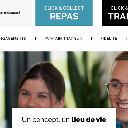
CLICK
&
COLLECT
CLICK
on restaurant
REPAS
TRA
ENGAGEMENTS
PATAPAIN TRAITEUR
FIDÉLITÉ
Titre jumbotron
Un concept, un
lieu de vie