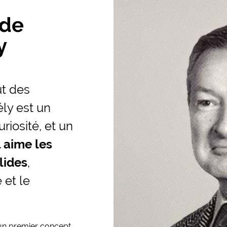
 de
y
t des
ély est un
iosité, et un
l aime les
lides
,
 et le
e un premier concept