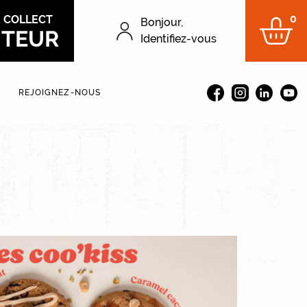
0
&
COLLECT
Bonjour,
ITEUR
Menu du compt
Identifiez-vous
REJOIGNEZ-NOUS