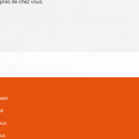
 près de chez vous.
AUCHE
ain
té
ous
ous