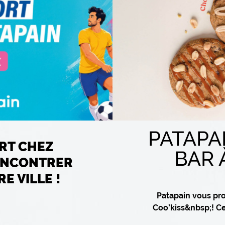
PATAPA
RT CHEZ
BAR 
RENCONTRER
E VILLE !
Patapain vous pr
Coo’kiss&nbsp;! C