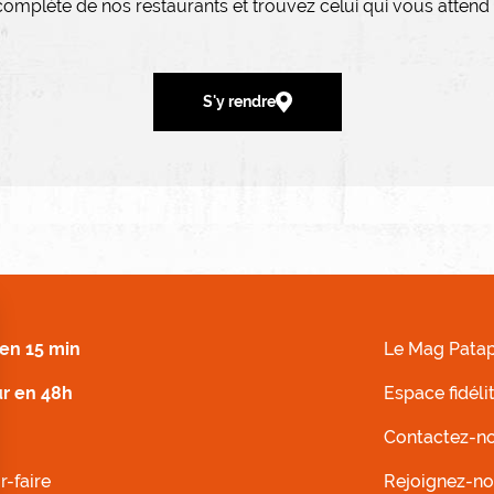
 complète de nos restaurants et trouvez celui qui vous attend
S'y rendre
 DROIT
MENU FOOTER G
en 15 min
Le Mag Patap
ur en 48h
Espace fidéli
Contactez-n
r-faire
Rejoignez-n