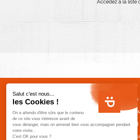
Accédez à la liste
MENU FOOTER
Mon repas 
Mon traite
Notre ADN
Notre savoi