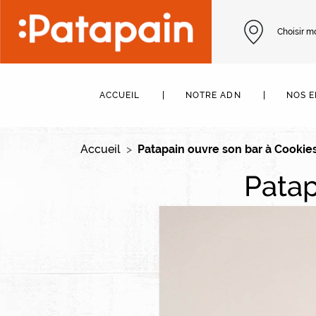
Aller au contenu principal
Choisir m
Navigation principale
ACCUEIL
NOTRE ADN
NOS 
Accueil
Patapain ouvre son bar à Cookie
Patap
Image