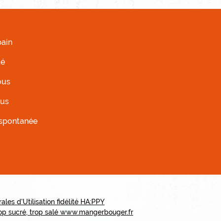
AUCHE
ain
té
ous
ous
 spontanée
ales d'Utilisation fidélité HA:PPY
trop sucré, trop salé www.mangerbouger.fr