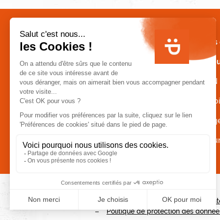
MENU FOOTER
Mon repas 
Mon traite
Notre ADN
Notre savoi
Nos engag
Nos restau
MENU PIED DE PAGE
Conditions Générales de Vent
Politique de protection des donnée