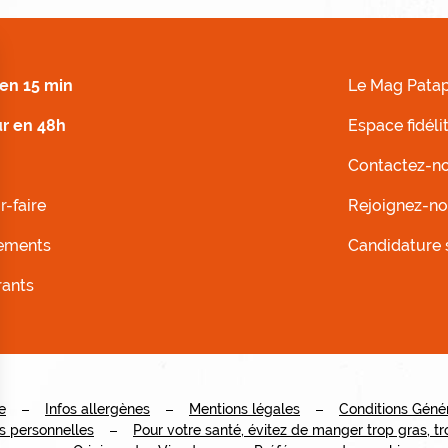
 DROIT
MENU FOOTER G
en 15 min
Le Mag Patap
ur en 48h
Espace fidéli
Contactez-n
r-faire
Rejoignez-n
ements
Candidature
rants
e
Infos allergènes
Mentions légales
Conditions Génér
s personnelles
Pour votre santé, évitez de manger trop gras, 