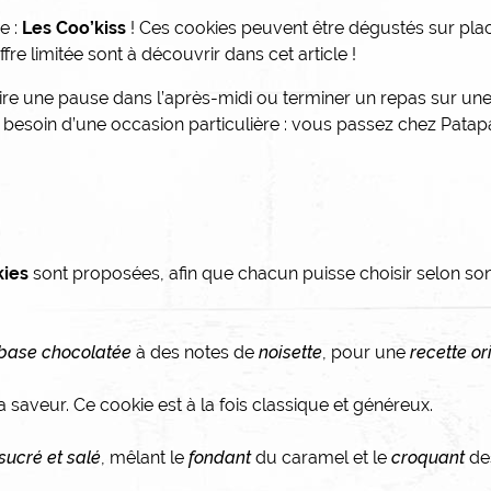
e :
Les Coo’kiss
! Ces cookies peuvent être dégustés sur plac
re limitée sont à découvrir dans cet article !
re une pause dans l’après-midi ou terminer un repas sur une
 besoin d’une occasion particulière : vous passez chez Patapa
kies
sont proposées, afin que chacun puisse choisir selon s
base chocolatée
à des notes de
noisette
, pour une
recette or
la saveur. Ce cookie est à la fois classique et généreux.
sucré et salé
, mêlant le
fondant
du caramel et le
croquant
de