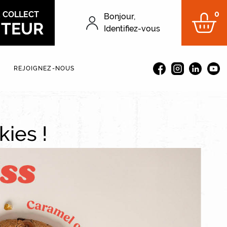
0
&
COLLECT
Bonjour,
ITEUR
Menu du compt
Identifiez-vous
REJOIGNEZ-NOUS
kies !