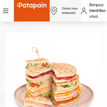
Aller au contenu principal
Bonjour,
Menu
Choisir mon
Identifiez-
Men
restaurant
vous
Image