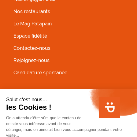
Nos restaurants
MENU FOOTER GAUCHE
Le Mag Patapain
Espace fidélité
Contactez-nous
Rejoignez-nous
Candidature spontanée
MENU PIED DE PAGE
Conditions Générales de Vente
Infos allergènes
Mentions légales