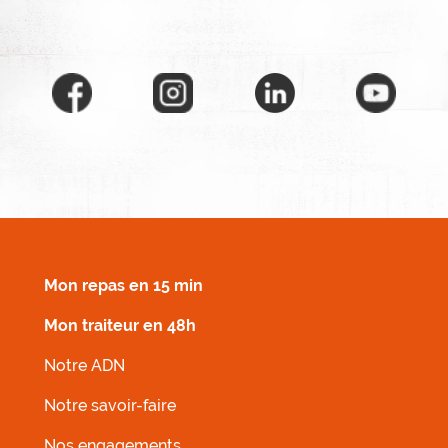
MENU FOOTER DROIT
Mon repas en 15 min
Mon traiteur en 48h
Notre ADN
Notre savoir-faire
Nos engagements