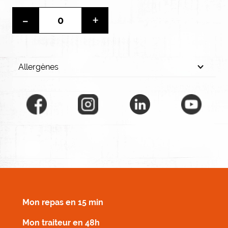
-
+
Allergènes
MENU FOOTER DROIT
Mon repas en 15 min
Mon traiteur en 48h