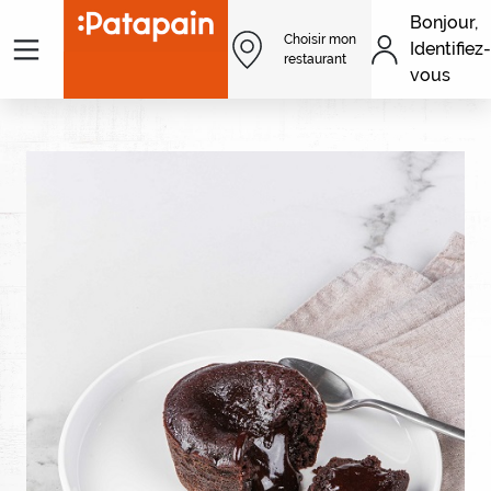
Aller au contenu principal
Bonjour,
Menu
Choisir mon
Identifiez-
Men
restaurant
vous
Image