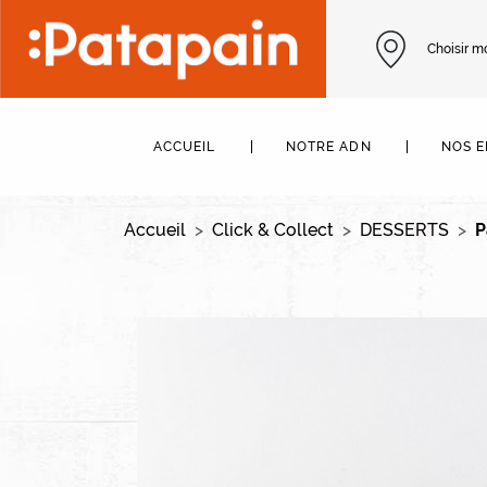
Aller au contenu principal
Choisir m
Navigation principale
ACCUEIL
NOTRE ADN
NOS 
Accueil
Click & Collect
DESSERTS
P
Image