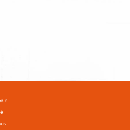
AUCHE
ain
té
ous