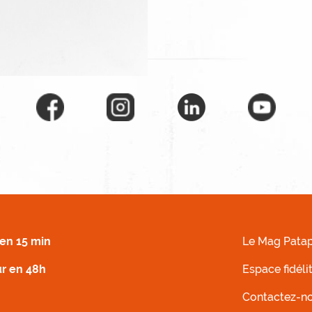
 DROIT
MENU FOOTER G
en 15 min
Le Mag Patap
ur en 48h
Espace fidéli
Contactez-n