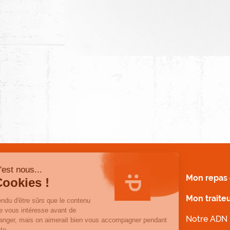
MENU FOOTER
Mon repas 
Mon traite
Notre ADN