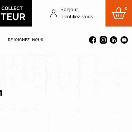
0
&
COLLECT
Bonjour,
ITEUR
Menu du compt
Identifiez-vous
REJOIGNEZ-NOUS
n