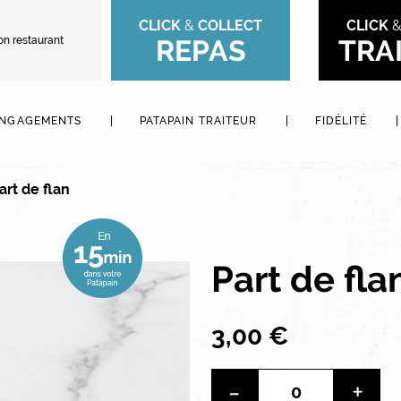
CLICK
&
COLLECT
CLICK
on restaurant
REPAS
TRA
ENGAGEMENTS
PATAPAIN TRAITEUR
FIDÉLITÉ
art de flan
Part de fla
3,00 €
-
+