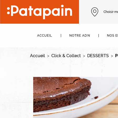
Aller au contenu principal
Choisir m
Navigation principale
ACCUEIL
NOTRE ADN
NOS 
Accueil
Click & Collect
DESSERTS
P
Image