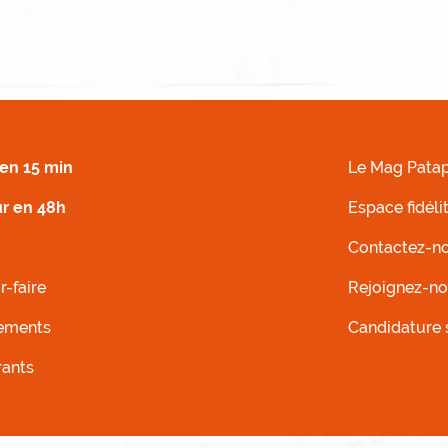
 DROIT
MENU FOOTER G
en 15 min
Le Mag Patap
ur en 48h
Espace fidéli
Contactez-n
r-faire
Rejoignez-n
ements
Candidature
rants