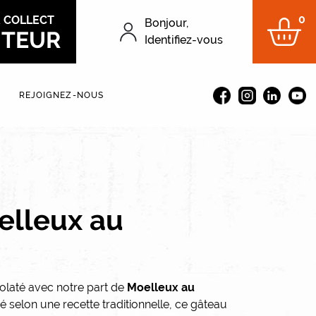
0
&
COLLECT
Bonjour,
ITEUR
Menu du compt
Identifiez-vous
REJOIGNEZ-NOUS
elleux au
olaté avec notre part de
Moelleux au
 selon une recette traditionnelle, ce gâteau