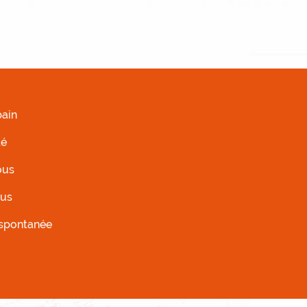
AUCHE
ain
té
ous
ous
 spontanée