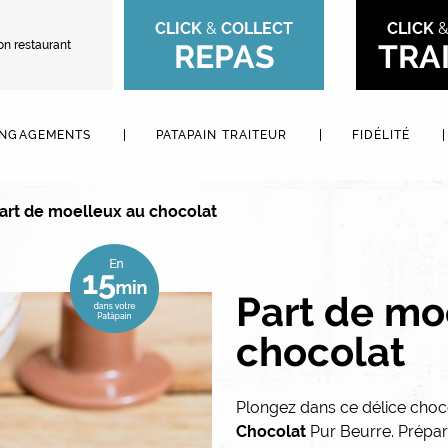
CLICK
&
COLLECT
CLICK
on restaurant
REPAS
TRA
ENGAGEMENTS
PATAPAIN TRAITEUR
FIDÉLITÉ
art de moelleux au chocolat
Part de mo
chocolat
Plongez dans ce délice choc
Chocolat
Pur Beurre. Préparé