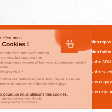
MENU FOOTER
Mon repas 
Mon traite
Notre ADN
Notre savoi
Nos engag
Nos restau