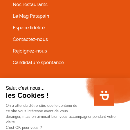
Nos restaurants
MENU FOOTER GAUCHE
Le Mag Patapain
Espace fidélité
Contactez-nous
Rejoignez-nous
Candidature spontanée
MENU PIED DE PAGE
Conditions Générales de Vente
Infos allergènes
Mentions légales