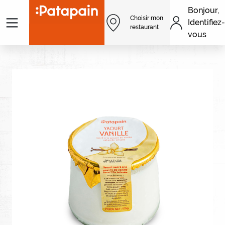
Aller au contenu principal
Bonjour,
Menu
Choisir mon
Identifiez-
Men
restaurant
vous
Image