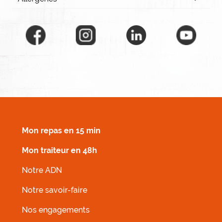
MENU FOOTER DROIT
Mon repas en 15 min
Mon traiteur en 48h
Notre ADN
Notre savoir-faire
Nos engagements