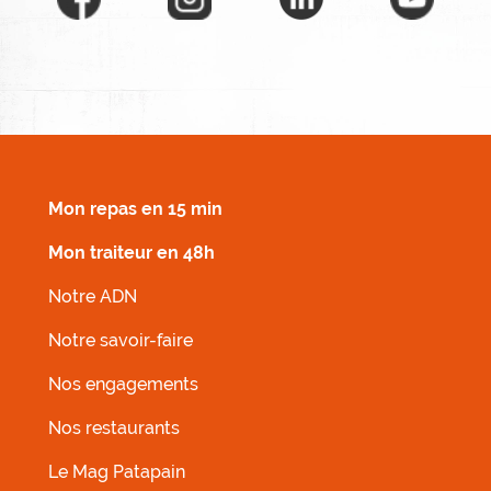
MENU FOOTER DROIT
Mon repas en 15 min
Mon traiteur en 48h
Notre ADN
Notre savoir-faire
Nos engagements
Nos restaurants
MENU FOOTER GAUCHE
Le Mag Patapain