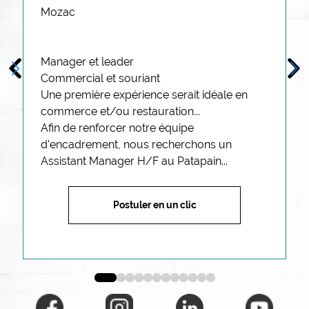
Mozac
Profil description
Manager et leader
Commercial et souriant
Une première expérience serait idéale en 
commerce et/ou restauration...
Position description
Afin de renforcer notre équipe 
d'encadrement, nous recherchons un 
Assistant Manager H/F au Pata
pain
...
Postuler en un clic