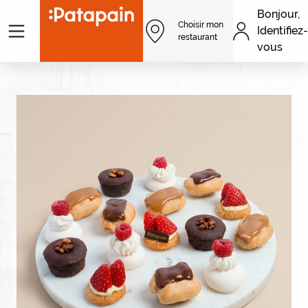
Aller au contenu principal
Bonjour,
Menu
Choisir mon
Identifiez-
Men
restaurant
vous
Image