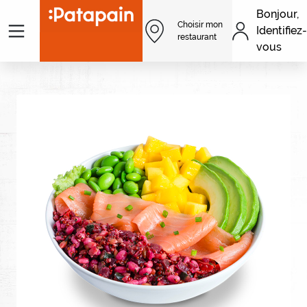
Aller au contenu principal
Bonjour,
Menu
Choisir mon
Identifiez-
Men
restaurant
vous
Image