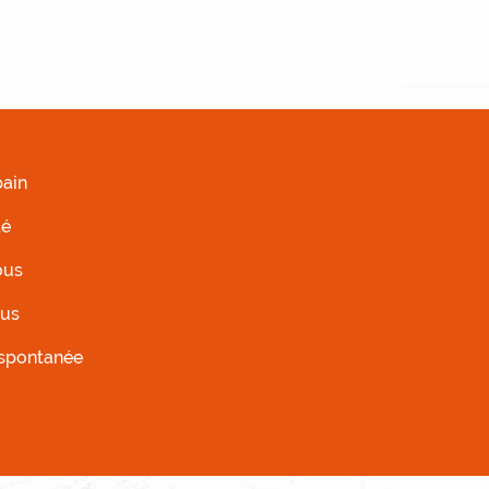
AUCHE
ain
té
ous
ous
 spontanée