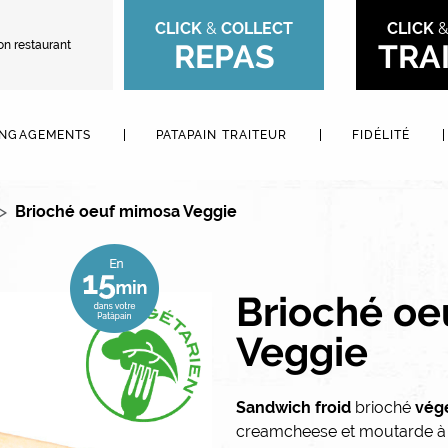
CLICK
&
COLLECT
CLICK
on restaurant
REPAS
TRA
ENGAGEMENTS
PATAPAIN TRAITEUR
FIDÉLITÉ
Brioché oeuf mimosa Veggie
Brioché o
Veggie
Sandwich froid
brioché
vég
creamcheese et moutarde à l