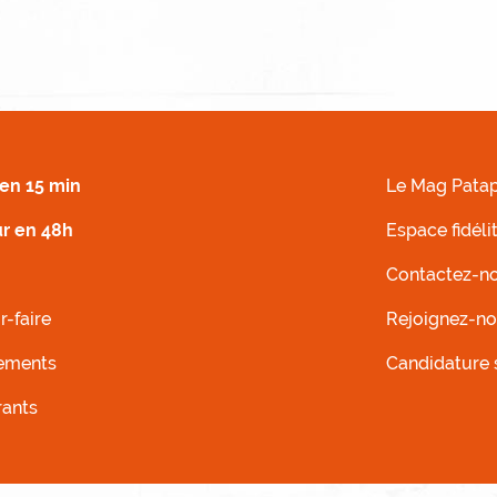
 DROIT
MENU FOOTER G
en 15 min
Le Mag Patap
ur en 48h
Espace fidéli
Contactez-n
r-faire
Rejoignez-n
ements
Candidature
rants