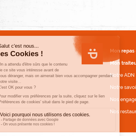
MENU FOOTER
Mon repas 
Mon traite
Notre ADN
Notre savoi
Nos engag
Nos restau