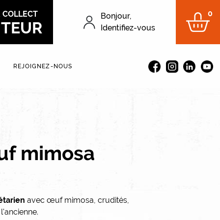
0
&
COLLECT
Bonjour,
ITEUR
Menu du compt
Identifiez-vous
REJOIGNEZ-NOUS
euf mimosa
étarien
avec œuf mimosa, crudités,
'ancienne.